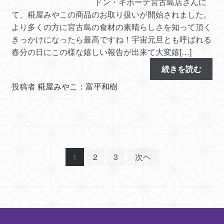
ドン・キホーテ宮古島店さんに
て、糀屋みやこの商品のお取り扱いが開始されました。
より多くの方に宮古島の食材の素晴らしさを知って頂く
きっかけになったら最高ですね！宇宙元旦とも呼ばれる
春分の日にこの様な嬉しい報告が出来て大変嬉[…]
続きを読む
投稿者
糀屋みやこ：富平和樹
投
1
2
3
次ヘ
稿
の