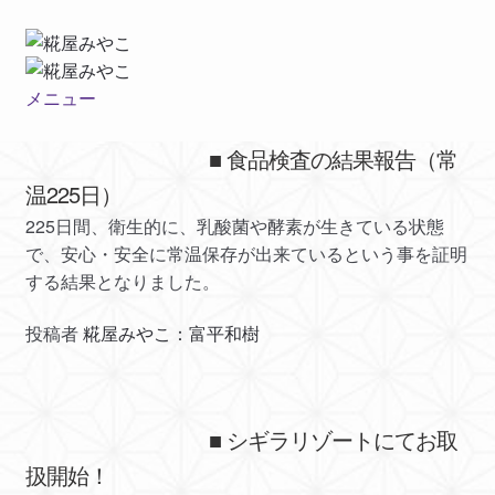
ナ
コ
ビ
ン
ゲ
テ
メニュー
ー
ン
創作糀について
シ
ツ
■ 食品検査の結果報告（常
ョ
へ
温225日）
素敵な仲間達
ン
ス
225日間、衛生的に、乳酸菌や酵素が生きている状態
へ
キ
で、安心・安全に常温保存が出来ているという事を証明
ショップ
ス
ッ
する結果となりました。
キ
プ
試食会のご案内
ッ
投稿者
糀屋みやこ：富平和樹
プ
新着情報
企業様向け情報
■ シギラリゾートにてお取
扱開始！