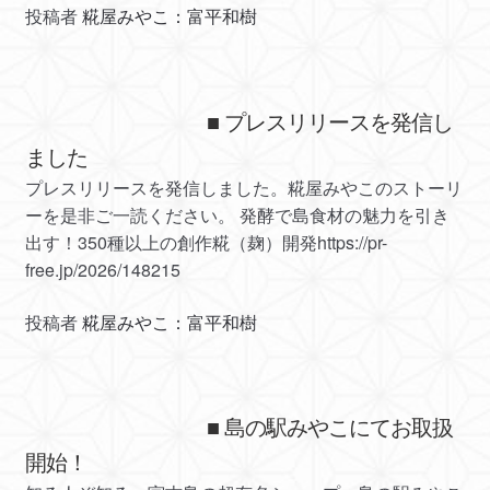
投稿者
糀屋みやこ：富平和樹
■ プレスリリースを発信し
ました
プレスリリースを発信しました。糀屋みやこのストーリ
ーを是非ご一読ください。 発酵で島食材の魅力を引き
出す！350種以上の創作糀（麹）開発https://pr-
free.jp/2026/148215
投稿者
糀屋みやこ：富平和樹
■ 島の駅みやこにてお取扱
開始！