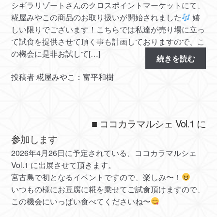
シギラリゾートさんのクロスポイントマーケットにて、
糀屋みやこの商品のお取り扱いが開始されました
嬉
しい限りでございます！こちらでは私達が売り場に立っ
て試食を提供させて頂く事も計画しておりますので、こ
の機会に是非お試して[…]
続きを読む
投稿者
糀屋みやこ：富平和樹
■ ココカラマルシェ Vol.1 に
参加します
2026年4月26日に予定されている、ココカラマルシェ
Vol.1 に出展させて頂きます。
宮古島で初となるイベントですので、楽しみ〜！
いつもの様にお豆腐に糀を乗せてご試食頂けますので、
この機会にいっぱい食べてくださいね〜