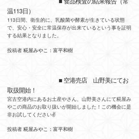
■ 食品検査の結果報告（常
温113日）
113日間、衛生的に、乳酸菌や酵素が生きている状態
で、安心・安全に常温保存が出来ているという事を証明
する結果となりました。
投稿者
糀屋みやこ：富平和樹
■ 空港売店 山野美にてお
取扱開始！
宮古空港内にあるお土産やさん、山野美さんにて糀屋み
やこの商品のお取り扱いが開始しました！この機会に是
非お試してください✌️
投稿者
糀屋みやこ：富平和樹