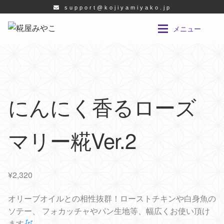
support@kojiyamiyako.jp
ナ
コ
メニュー
ビ
ン
ゲ
テ
創作糀について
創作糀について
ー
ン
シ
ツ
素敵な仲間達
素敵な仲間達
ョ
へ
にんにく香るローズ
ン
ス
ショップ
ショップ
へ
キ
ス
ッ
マリー糀Ver.2
試食会のご案内
キ
プ
ッ
新着情報
プ
¥
2,320
企業様向け情報
オリーブオイルとの相性抜群！ローストチキンや白身魚の
ソテー、 フォカッチャやパン生地等、幅広くお使い頂け
ます