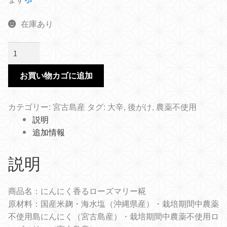
在庫あり
に
ん
に
お買い物カゴに追加
く
香
カテゴリー:
宮古島産
タグ:
大辛
,
後がけ
,
農薬不使用
る
説明
ロ
追加情報
ー
ズ
説明
マ
リ
ー
商品名：にんにく香るローズマリー糀
糀
原材料：国産米麹・海水塩（沖縄県産）・栽培期間中農薬
Ver.2
不使用島にんにく（宮古島産）・栽培期間中農薬不使用ロ
個