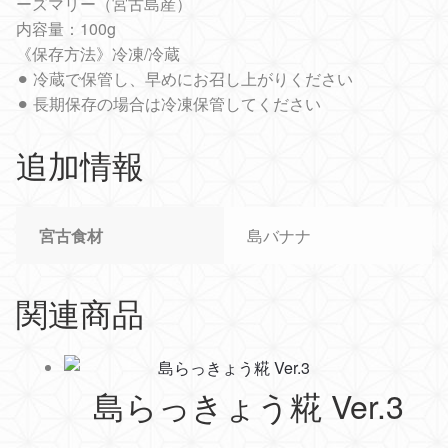
ーズマリー（宮古島産）
内容量：100g
《保存方法》冷凍/冷蔵
⚫︎ 冷蔵で保管し、早めにお召し上がりください
⚫︎ 長期保存の場合は冷凍保管してください
追加情報
宮古食材
島バナナ
関連商品
島らっきょう糀 Ver.3